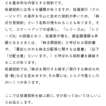
とを基本的な内容とする契約です。
投資契約には色々な種類がありますが、投資実行（クロ
ージング）の条件を中心に定めた契約が多いため、「株
式引受契約」という名称が使われることもあります。そ
して、スタートアップが成長し、「シリーズA」「シリ
ーズB」の段階となり、投資家が増え、資金調達額も多
額となるときには、「株主間契約」と呼ばれる契約書
や、「買収にかかる株主分配等に関する合意書」（以下
「分配合意」といいます。）と呼ばれる契約書を締結す
ることがあります。
投資契約では
、
「
株式を発行する相手
」
「
発行する株式の内
容
・
数
」
などを定めますが
、
その際には
、
リスクや落とし穴
がいくつかあります。
ここでは投資契約を結ぶ前に
、
ぜひ知っておいてほしいこ
とお伝えします。