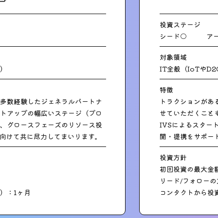
投資ステージ
シード○
ア
対象領域
）
IT全般（IoTやD
特徴
多数経験したジェネラルパートナ
トラクションがあ
トアップの幅広いステージ（プロ
せていただくこと
、グロースフェーズのリソース投
IVSによるスタ
に向けて共に尽力してまいります。
開・提携をサポー
投資方針
初回投資の最大金
リード/フォロー
）：1ヶ月
コンタクトから投