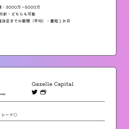
：3000万〜5000万
の方針：どちらも可能
資決定までの期間（平均）：最短１か月
Gazelle Capital
シード○