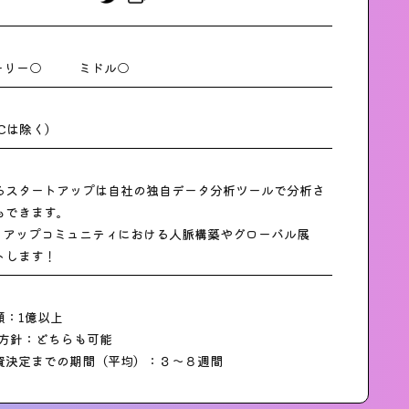
ーリー○
ミドル○
2Cは除く）
るスタートアップは自社の独自データ分析ツールで分析さ
もできます。
ートアップコミュニティにおける人脈構築やグローバル展
トします！
額：1億以上
の方針：どちらも可能
資決定までの期間（平均）：３〜８週間