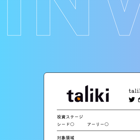
ta
投資ステージ
シード○
アーリー○
対象領域