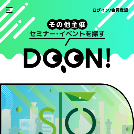
ログイン/会員登録
そ
の
他
主
催
セミナー
・
イベントを探す