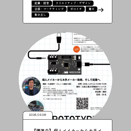
起業・経営
クリエイティブ・デザイン
企画・マーケティング
ゼロイチ
着火
動き出し
2026.03.08
【講演会】個人メイカーから大手メ